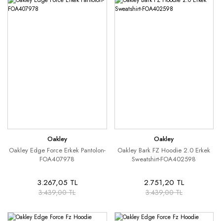
Oakley
Oakley
Oakley Edge Force Erkek Pantolon-
Oakley Bark FZ Hoodie 2.0 Erkek
FOA407978
Sweatshirt-FOA402598
3.267,05 TL
2.751,20 TL
3.439,00 TL
3.439,00 TL