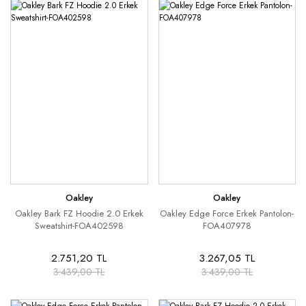
Oakley
Oakley
Oakley Bark FZ Hoodie 2.0 Erkek
Oakley Edge Force Erkek Pantolon-
Sweatshirt-FOA402598
FOA407978
2.751,20 TL
3.267,05 TL
3.439,00 TL
3.439,00 TL