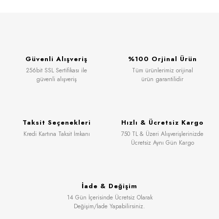
Güvenli Alışveriş
%100 Orjinal Ürün
256bit SSL Sertifikası ile
Tüm ürünlerimiz orijinal
güvenli alışveriş
ürün garantilidir
Taksit Seçenekleri
Hızlı & Ücretsiz Kargo
Kredi Kartına Taksit İmkanı
750 TL & Üzeri Alışverişlerinizde
Ücretsiz Aynı Gün Kargo
İade & Değişim
14 Gün İçerisinde Ücretsiz Olarak
Değişim/İade Yapabilirsiniz.