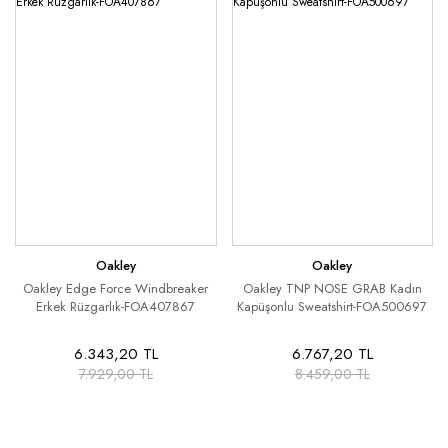
Oakley
Oakley
Oakley Edge Force Windbreaker
Oakley TNP NOSE GRAB Kadın
Erkek Rüzgarlık-FOA407867
Kapüşonlu Sweatshirt-FOA500697
6.343,20 TL
6.767,20 TL
7.929,00 TL
8.459,00 TL