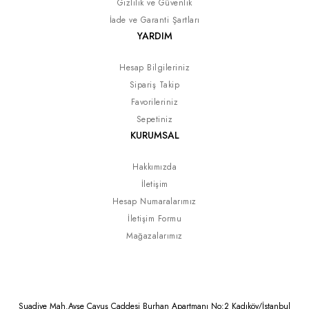
Gizlilik ve Güvenlik
İade ve Garanti Şartları
YARDIM
Hesap Bilgileriniz
Sipariş Takip
Favorileriniz
Sepetiniz
KURUMSAL
Hakkımızda
İletişim
Hesap Numaralarımız
İletişim Formu
Mağazalarımız
Suadiye Mah.Ayşe Çavuş Caddesi Burhan Apartmanı No:2 Kadıköy/İstanbul