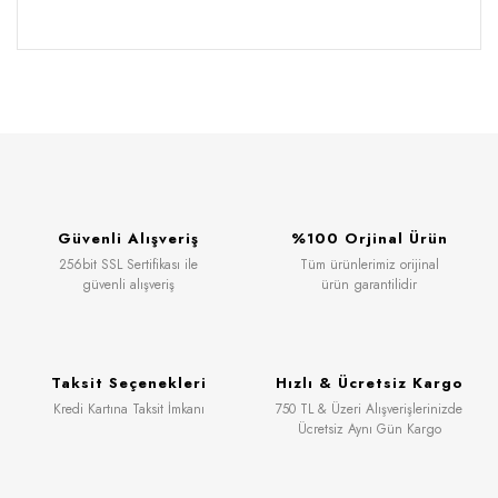
Güvenli Alışveriş
%100 Orjinal Ürün
256bit SSL Sertifikası ile
Tüm ürünlerimiz orijinal
güvenli alışveriş
ürün garantilidir
Taksit Seçenekleri
Hızlı & Ücretsiz Kargo
Kredi Kartına Taksit İmkanı
750 TL & Üzeri Alışverişlerinizde
Ücretsiz Aynı Gün Kargo