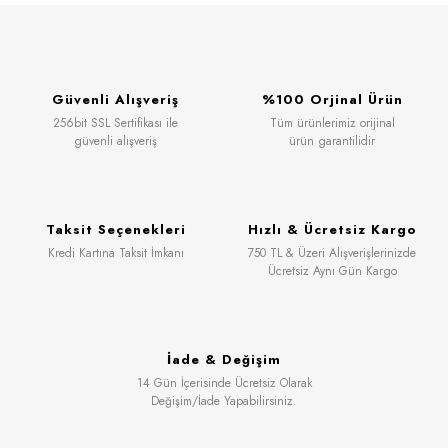
Güvenli Alışveriş
%100 Orjinal Ürün
256bit SSL Sertifikası ile
Tüm ürünlerimiz orijinal
güvenli alışveriş
ürün garantilidir
Taksit Seçenekleri
Hızlı & Ücretsiz Kargo
Kredi Kartına Taksit İmkanı
750 TL & Üzeri Alışverişlerinizde
Ücretsiz Aynı Gün Kargo
İade & Değişim
14 Gün İçerisinde Ücretsiz Olarak
Değişim/İade Yapabilirsiniz.