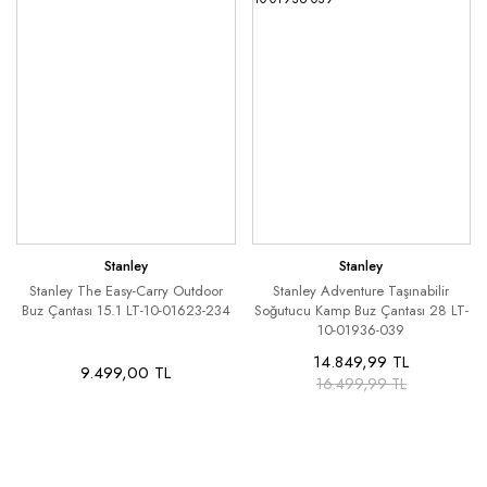
Stanley
Stanley
Stanley The Easy-Carry Outdoor
Stanley Adventure Taşınabilir
Buz Çantası 15.1 LT-10-01623-234
Soğutucu Kamp Buz Çantası 28 LT-
10-01936-039
14.849,99 TL
9.499,00 TL
16.499,99 TL