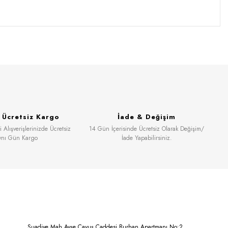
& Ücretsiz Kargo
İade & Değişim
 Alışverişlerinizde Ücretsiz
14 Gün İçerisinde Ücretsiz Olarak Değişim/
ynı Gün Kargo
İade Yapabilirsiniz.
Suadiye Mah.Ayşe Çavuş Caddesi Burhan Apartmanı No:2