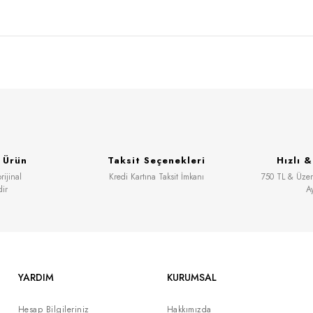
 Ürün
Taksit Seçenekleri
Hızlı 
ijinal
Kredi Kartına Taksit İmkanı
750 TL & Üzeri
dir
A
YARDIM
KURUMSAL
Hesap Bilgileriniz
Hakkımızda