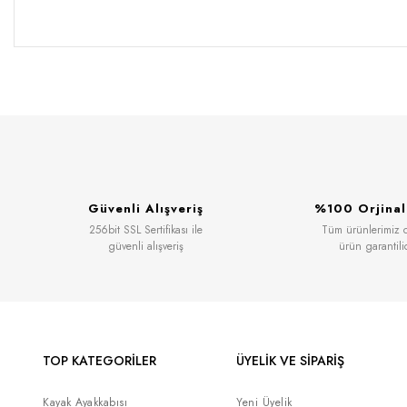
Güvenli Alışveriş
%100 Orjinal
256bit SSL Sertifikası ile
Tüm ürünlerimiz or
güvenli alışveriş
ürün garantili
TOP KATEGORİLER
ÜYELİK VE SİPARİŞ
Kayak Ayakkabısı
Yeni Üyelik