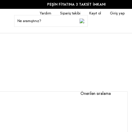
PEŞİN FİYATINA 3 TAKSİT İMKANI
Yardım
Sipariş takibi
Kayıt ol
Giriş yap