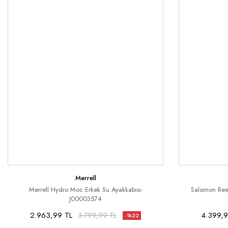
Merrell
Merrell Hydro Moc Erkek Su Ayakkabısı-
Salomon Reel
J00003574
2.963,99 TL
4.399,9
3.799,99 TL
-%22