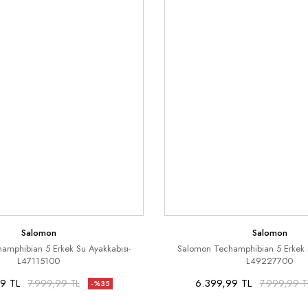
Salomon
Salomon
amphibian 5 Erkek Su Ayakkabısı-
Salomon Techamphibian 5 Erkek S
L47115100
L49227700
9 TL
6.399,99 TL
7.999,99 TL
7.999,99 T
-%35