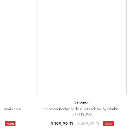
Salomon
u Ayakkabısı-
Salomon Reelax Slide 6.0 Erkek Su Ayakkabısı-
L47112000
5.199,99 TL
L
6.499,99 TL
-%20
-%20