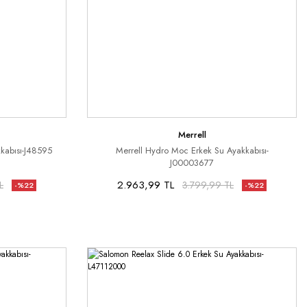
Merrell
kabısı-J48595
Merrell Hydro Moc Erkek Su Ayakkabısı-
J00003677
2.963,99 TL
L
3.799,99 TL
-%22
-%22