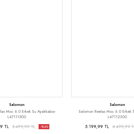
Salomon
Salomon
ax Moc 6.0 Erkek Su Ayakkabısı-
Salomon Reelax Moc 6.0 Erkek S
L47111500
L47112300
9 TL
5.199,99 TL
5.499,99 TL
6.499,99 T
-%20