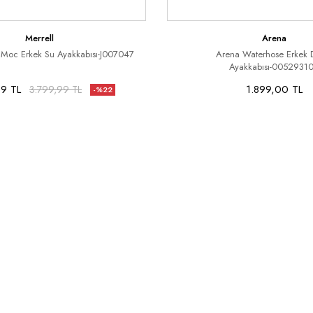
Merrell
Arena
 Moc Erkek Su Ayakkabısı-J007047
Arena Waterhose Erkek 
Ayakkabısı-0052931
9 TL
1.899,00 TL
3.799,99 TL
-%22