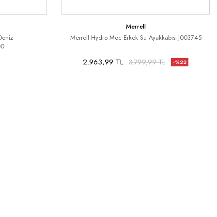
Merrell
Deniz
Merrell Hydro Moc Erkek Su Ayakkabısı-J003745
00
2.963,99 TL
3.799,99 TL
-%22