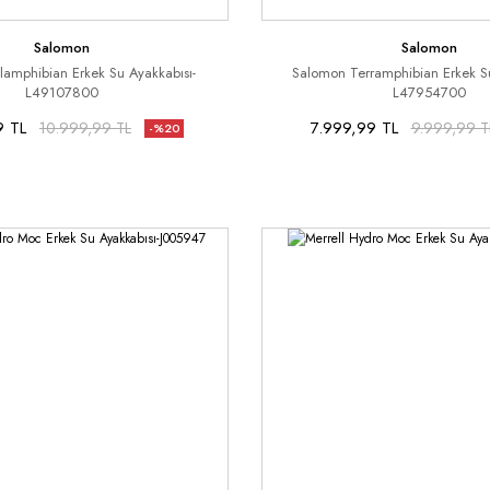
Salomon
Salomon
amphibian Erkek Su Ayakkabısı-
Salomon Terramphibian Erkek Su
L49107800
L47954700
9 TL
7.999,99 TL
10.999,99 TL
9.999,99 T
-%20