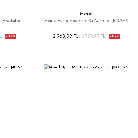
Merrell
 Ayakkabısı-
Merrell Hydro Moc Erkek Su Ayakkabısı-J007049
2.963,99 TL
L
3.799,99 TL
-%20
-%22