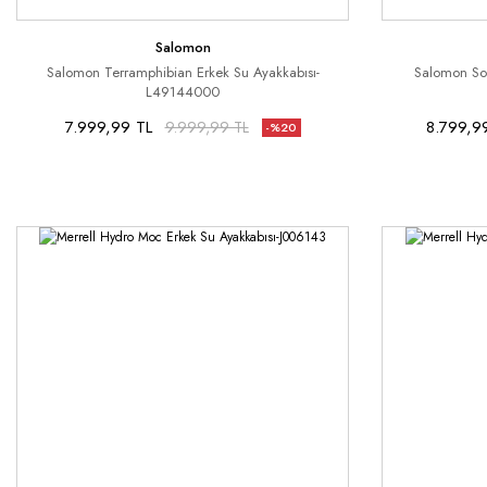
Salomon
Salomon Terramphibian Erkek Su Ayakkabısı-
Salomon Sol
L49144000
7.999,99 TL
8.799,9
9.999,99 TL
-%20