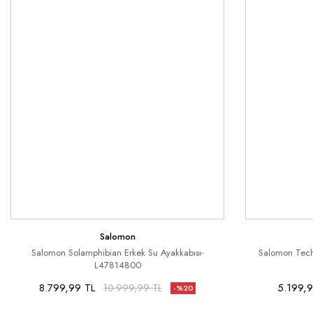
Salomon
Salomon Solamphibian Erkek Su Ayakkabısı-
Salomon Tech
L47814800
8.799,99 TL
5.199,9
10.999,99 TL
-%20