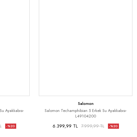
Salomon
u Ayakkabısı-
Salomon Techamphibian 5 Erkek Su Ayakkabısı-
L49104200
6.399,99 TL
L
7.999,99 TL
-%20
-%20