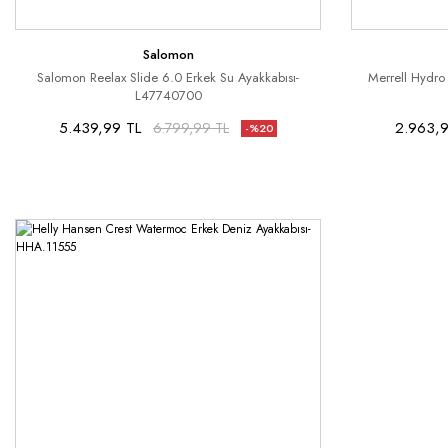
Salomon
Salomon Reelax Slide 6.0 Erkek Su Ayakkabısı-
Merrell Hydro
L47740700
5.439,99 TL
2.963,9
6.799,99 TL
-%20