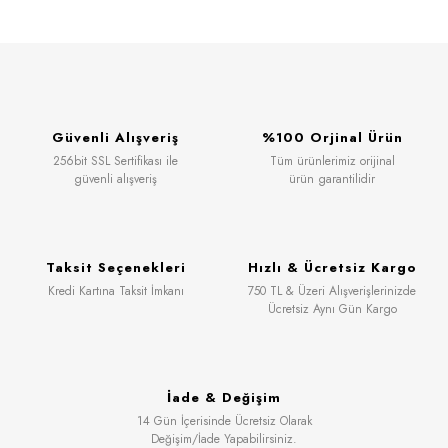
Güvenli Alışveriş
%100 Orjinal Ürün
256bit SSL Sertifikası ile
Tüm ürünlerimiz orijinal
güvenli alışveriş
ürün garantilidir
Taksit Seçenekleri
Hızlı & Ücretsiz Kargo
Kredi Kartına Taksit İmkanı
750 TL & Üzeri Alışverişlerinizde
Ücretsiz Aynı Gün Kargo
İade & Değişim
14 Gün İçerisinde Ücretsiz Olarak
Değişim/İade Yapabilirsiniz.