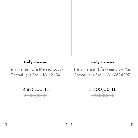
Helly Hansen
Helly Hansen
Helly Hansen Lifa Merino Çocuk
Helly Hansen Lifa Merino 3-7 Yaş
Termal İçlik Set-HHA.49403
Termal İçlik Set-HHA.40526TRZ
4.880,00 TL
3.400,00 TL
6.100,00 TL
4.250,00 TL
1
2