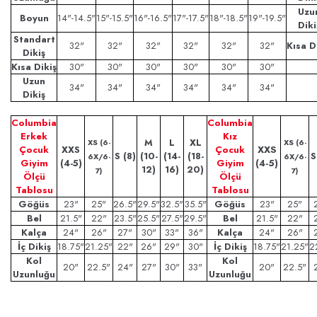
Uzu
Boyun
14"-14.5"
15"-15.5"
16"-16.5"
17"-17.5"
18"-18.5"
19"-19.5"
Diki
Standart
32"
32"
32"
32"
32"
32"
Kısa D
Dikiş
Kısa Dikiş
30"
30"
30"
30"
30"
30"
Uzun
34"
34"
34"
34"
34"
34"
Dikiş
Columbia
Columbia
Erkek
Kız
M
L
XL
XS (6-
XS (6-
Çocuk
XXS
Çocuk
XXS
S (8)
(10-
(14-
(18-
S
6X/6-
6X/6-
Giyim
(4-5)
Giyim
(4-5)
12)
16)
20)
7)
7)
Ölçü
Ölçü
Tablosu
Tablosu
Göğüs
23"
25"
26.5"
29.5"
32.5"
35.5"
Göğüs
23"
25"
Bel
21.5"
22"
23.5"
25.5"
27.5"
29.5"
Bel
21.5"
22"
Kalça
24"
26"
27"
30"
33"
36"
Kalça
24"
26"
İç Dikiş
18.75"
21.25"
22"
26"
29"
30"
İç Dikiş
18.75"
21.25"
2
Kol
Kol
20"
22.5"
24"
27"
30"
33"
20"
22.5"
Uzunluğu
Uzunluğu