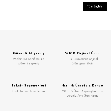
Tüm Sayfalar
Güvenli Alışveriş
%100 Orjinal Ürün
256bit SSL Sertifikası ile
Tüm ürünlerimiz orijinal
güvenli alışveriş
ürün garantilidir
Taksit Seçenekleri
Hızlı & Ücretsiz Kargo
Kredi Kartına Taksit İmkanı
750 TL & Üzeri Alışverişlerinizde
Ücretsiz Aynı Gün Kargo