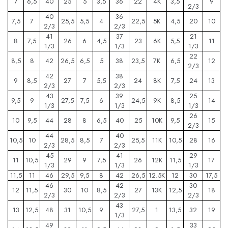
7
6,5
40
25
5
3,5
36
22
4K
3,5
9
2/3
40
36
7,5
7
25,5
5,5
4
22,5
5K
4,5
20
10
2/3
2/3
41
37
21
8
7,5
26
6
4,5
23
6K
5,5
11
1/3
1/3
1/3
22
8,5
8
42
26,5
6,5
5
38
23,5
7K
6,5
12
2/3
42
38
9
8,5
27
7
5,5
24
8K
7,5
24
13
2/3
2/3
43
39
25
9,5
9
27,5
7,5
6
24,5
9K
8,5
14
1/3
1/3
1/3
26
10
9,5
44
28
8
6,5
40
25
10K
9,5
15
2/3
44
40
10,5
10
28,5
8,5
7
25,5
11K
10,5
28
16
2/3
2/3
45
41
29
11
10,5
29
9
7,5
26
12K
11,5
17
1/3
1/3
1/3
11,5
11
46
29,5
9,5
8
42
26,5
12.5K
12
30
17,5
46
42
30
12
11,5
30
10
8,5
27
13K
12,5
18
2/3
2/3
2/3
43
13
12,5
48
31
10,5
9
27,5
1
13,5
32
19
1/3
49
33