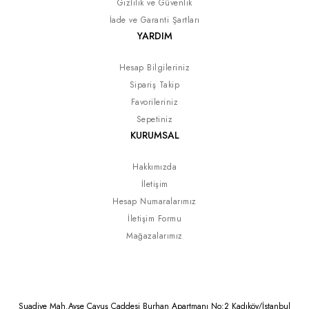
Gizlilik ve Güvenlik
İade ve Garanti Şartları
YARDIM
Hesap Bilgileriniz
Sipariş Takip
Favorileriniz
Sepetiniz
KURUMSAL
Hakkımızda
İletişim
Hesap Numaralarımız
İletişim Formu
Mağazalarımız
Suadiye Mah.Ayşe Çavuş Caddesi Burhan Apartmanı No:2 Kadıköy/İstanbul