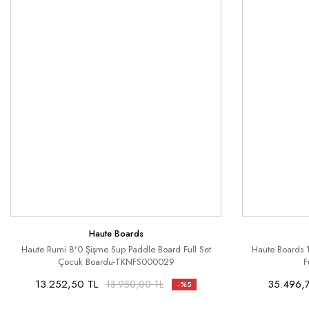
Haute Boards
Haute Rumi 8'0 Şişme Sup Paddle Board Full Set
Haute Boards 
Çocuk Boardu-TKNFS000029
F
13.252,50 TL
35.496,
13.950,00 TL
-%5