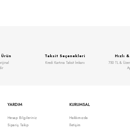
 Ürün
Taksit Seçenekleri
Hızlı 
ijinal
Kredi Kartına Taksit İmkanı
750 TL & Üzeri
dir
A
YARDIM
KURUMSAL
Hesap Bilgileriniz
Hakkımızda
Sipariş Takip
İletişim