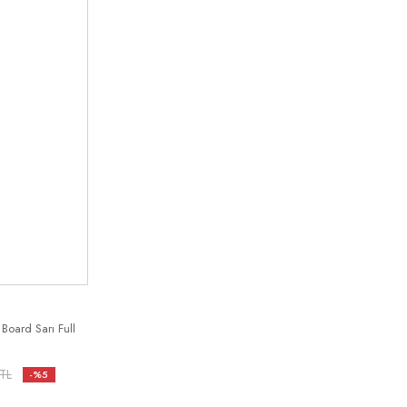
Board Sarı Full
TL
-%5