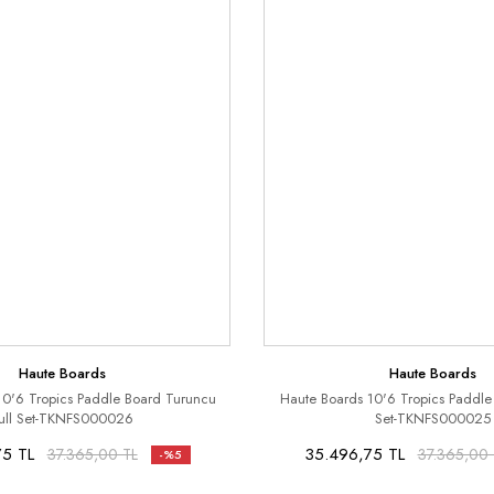
Haute Boards
Haute Boards
10'6 Tropics Paddle Board Turuncu
Haute Boards 10'6 Tropics Paddle 
ull Set-TKNFS000026
Set-TKNFS000025
75 TL
35.496,75 TL
37.365,00 TL
37.365,00 
-%5