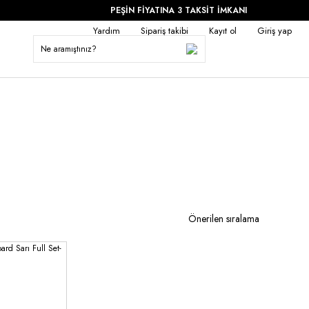
PEŞİN FİYATINA 3 TAKSİT İMKANI
Yardım
Sipariş takibi
Kayıt ol
Giriş yap