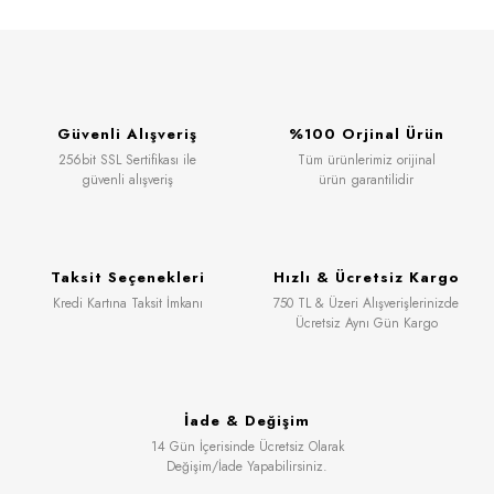
Güvenli Alışveriş
%100 Orjinal Ürün
256bit SSL Sertifikası ile
Tüm ürünlerimiz orijinal
güvenli alışveriş
ürün garantilidir
Taksit Seçenekleri
Hızlı & Ücretsiz Kargo
Kredi Kartına Taksit İmkanı
750 TL & Üzeri Alışverişlerinizde
Ücretsiz Aynı Gün Kargo
İade & Değişim
14 Gün İçerisinde Ücretsiz Olarak
Değişim/İade Yapabilirsiniz.