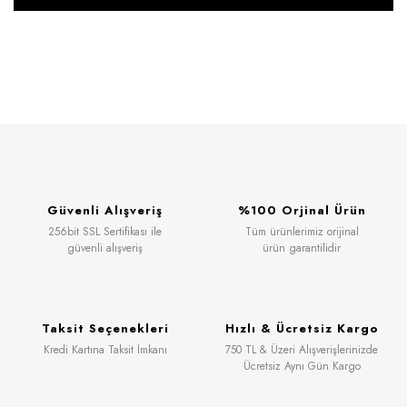
Güvenli Alışveriş
%100 Orjinal Ürün
256bit SSL Sertifikası ile
Tüm ürünlerimiz orijinal
güvenli alışveriş
ürün garantilidir
Taksit Seçenekleri
Hızlı & Ücretsiz Kargo
Kredi Kartına Taksit İmkanı
750 TL & Üzeri Alışverişlerinizde
Ücretsiz Aynı Gün Kargo