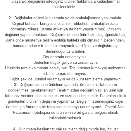
ulaşarak, değişimini istediğiniz ürünler hakkında arkadaşlarımızı
bilgilendiriniz.
2. Değişimler orijinal kutularında ya da ambalajlarında yapılmalıdır.
Orijinal kutuları, koruyucu jelatinleri, etiketleri, ambalajları zarar
görmüş(yırtılmış, üstüne etiket ya da bant yapıştırılmış) ürünlerin
değişimi yapılmamaktadır. Değişimi istenen ürün bize ulaştığındaki hali,
daha önce müşteriye teslim edildiği haldeki gibi olmalıdır. Bedeninden,
numarasından v.b. emin olamayarak verdiğiniz ve değiştirmeyi
düşündüğünüz ürünleri;
Dış ortamda denemeyiniz.
Bedenleri küçük geliyorsa zorlamayın.
Ürünlerin temiz kalmasını sağlayınız. Toz, kozmetik/makyaj malzemesi
v.b. ile temas ettirmeyiniz.
Hiçbir şekilde ürünleri yıkamayın ya da kuru temizleme yapmayın.
3. Değişimi istenen ürünlerin yanında, ürünlere ait faturaların
gönderilmesi gerekmektedir. Tarafımızdan değişimi yapılan ürün için
faturanız yeniden düzenlenecek ve size gönderilecektir. Faturaları eksik
gönderilen ürünlerin değişimi yapılamaz. Değişim istemediğiniz diğer
ürünler için faturanın bir fotokopisini almayı unutmayınız. Önemli Not:
Faturanızın fotokopisi de ürünlerinize ait garanti belgesi olarak
kullanılabilmektedir.
4. Kurumlara kesilen faturalı ürünlerin değişiminde ise, bir üst