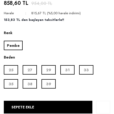
858,60 TL
954,00 TL
Havale
815,67 TL (%5,00 havale indirimi)
153,83 TL den başlayan taksitlerle!!
Renk
Pembe
Beden
25
27
29
31
33
35
38
39
SEPETE EKLE