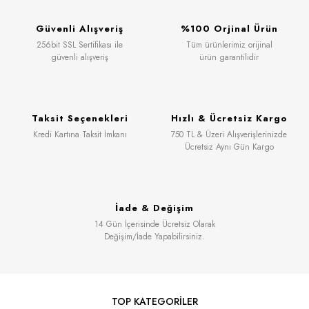
Güvenli Alışveriş
%100 Orjinal Ürün
256bit SSL Sertifikası ile
Tüm ürünlerimiz orijinal
güvenli alışveriş
ürün garantilidir
Taksit Seçenekleri
Hızlı & Ücretsiz Kargo
Kredi Kartına Taksit İmkanı
750 TL & Üzeri Alışverişlerinizde
Ücretsiz Aynı Gün Kargo
İade & Değişim
14 Gün İçerisinde Ücretsiz Olarak
Değişim/İade Yapabilirsiniz.
TOP KATEGORİLER