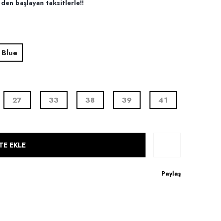
den başlayan taksitlerle!!
 Blue
27
33
38
39
41
TE EKLE
Paylaş