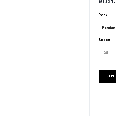
153,83 TL 
Renk
Persian
Beden
25
SEPE