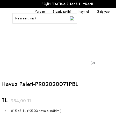
PEŞİN FİYATINA 3 TAKSİT İMKANI
Yardım
Sipariş takibi
Kayıt ol
Giriş yap
(0)
 Havuz Paleti-PR02020071PBL
 TL
954,00 TL
815,67 TL (%5,00 havale indirimi)