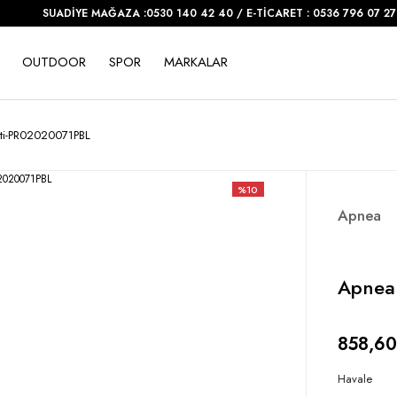
SUADİYE MAĞAZA :0530 140 42 40 / E-TİCARET : 0536 796 07 27
OUTDOOR
SPOR
MARKALAR
ti-PR02020071PBL
%10
Apnea
Apnea
858,60
Havale