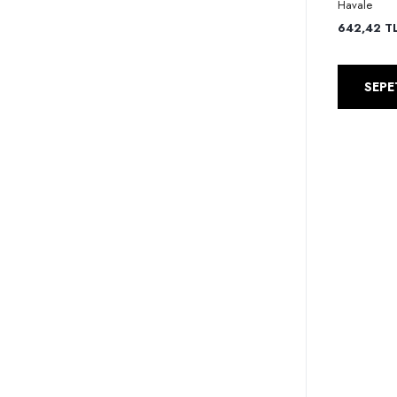
Havale
642,42 TL 
SEPE