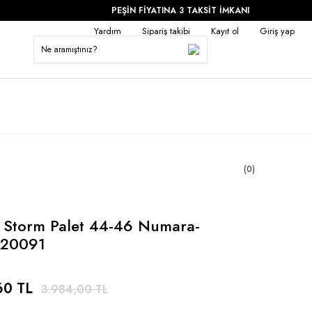
PEŞİN FİYATINA 3 TAKSİT İMKANI
Yardım
Sipariş takibi
Kayıt ol
Giriş yap
(0)
 Storm Palet 44-46 Numara-
20091
60 TL
3.984,00 TL