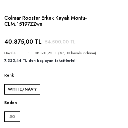
Colmar Rooster Erkek Kayak Montu-
CLM.15197ZZwn
40.875,00 TL
54.500,00 TL
Havale
38.831,25 TL (%5,00 havale indirimi)
7.323,44 TL den başlayan taksitlerle!!
Renk
WHITE/NAVY
Beden
50