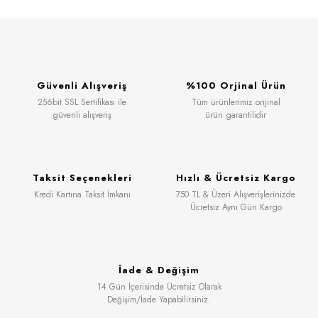
Güvenli Alışveriş
%100 Orjinal Ürün
256bit SSL Sertifikası ile
Tüm ürünlerimiz orijinal
güvenli alışveriş
ürün garantilidir
Taksit Seçenekleri
Hızlı & Ücretsiz Kargo
Kredi Kartına Taksit İmkanı
750 TL & Üzeri Alışverişlerinizde
Ücretsiz Aynı Gün Kargo
İade & Değişim
14 Gün İçerisinde Ücretsiz Olarak
Değişim/İade Yapabilirsiniz.