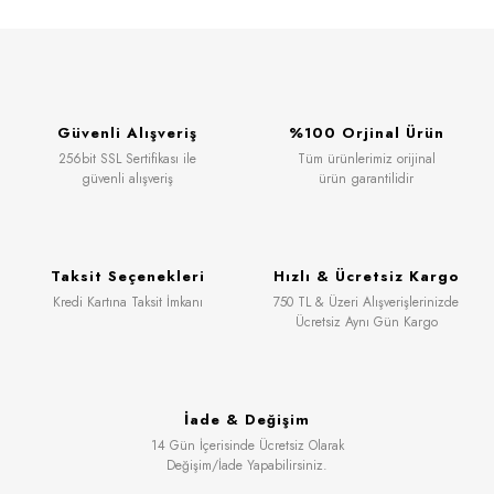
Güvenli Alışveriş
%100 Orjinal Ürün
256bit SSL Sertifikası ile
Tüm ürünlerimiz orijinal
güvenli alışveriş
ürün garantilidir
Taksit Seçenekleri
Hızlı & Ücretsiz Kargo
Kredi Kartına Taksit İmkanı
750 TL & Üzeri Alışverişlerinizde
Ücretsiz Aynı Gün Kargo
İade & Değişim
14 Gün İçerisinde Ücretsiz Olarak
Değişim/İade Yapabilirsiniz.