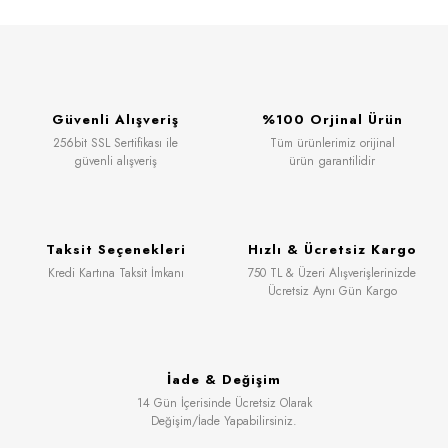
Güvenli Alışveriş
%100 Orjinal Ürün
256bit SSL Sertifikası ile
Tüm ürünlerimiz orijinal
güvenli alışveriş
ürün garantilidir
Taksit Seçenekleri
Hızlı & Ücretsiz Kargo
Kredi Kartına Taksit İmkanı
750 TL & Üzeri Alışverişlerinizde
Ücretsiz Aynı Gün Kargo
İade & Değişim
14 Gün İçerisinde Ücretsiz Olarak
Değişim/İade Yapabilirsiniz.