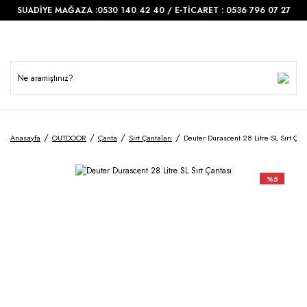
SUADİYE MAĞAZA :0530 140 42 40 / E-TİCARET : 0536 796 07 27
Anasayfa
OUTDOOR
Çanta
Sırt Çantaları
Deuter Durascent 28 Litre SL Sırt Çan
%5