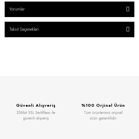
Yorumlar
Taksit Seçenekleri
Güvenli Alışveriş
%100 Orjinal Ürün
256bit SSL Sertifikası ile
Tüm ürünlerimiz orijinal
güvenli alışveriş
ürün garantilidir