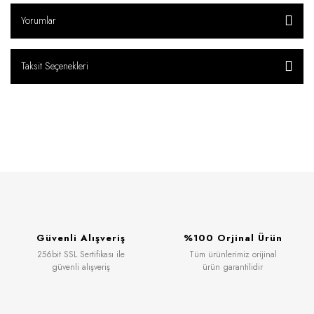
Yorumlar
Taksit Seçenekleri
Güvenli Alışveriş
%100 Orjinal Ürün
256bit SSL Sertifikası ile
Tüm ürünlerimiz orijinal
güvenli alışveriş
ürün garantilidir