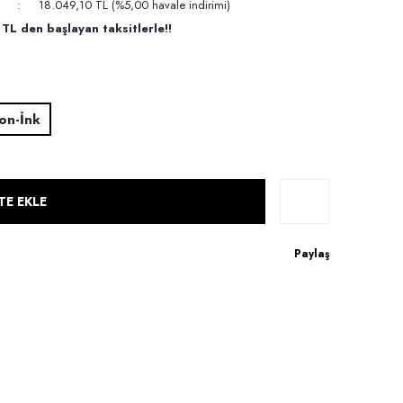
18.049,10 TL (%5,00 havale indirimi)
TL den başlayan taksitlerle!!
on-İnk
TE EKLE
Paylaş