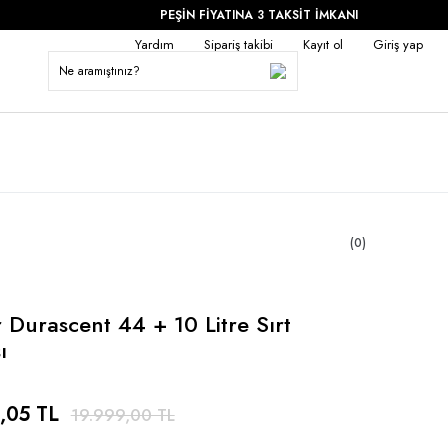
PEŞİN FİYATINA 3 TAKSİT İMKANI
Yardım
Sipariş takibi
Kayıt ol
Giriş yap
(0)
 Durascent 44 + 10 Litre Sırt
ı
,05 TL
19.999,00 TL