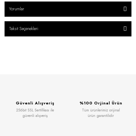
Yorumlar
Taksit Seçenekleri
Güvenli Alışveriş
%100 Orjinal Ürün
256bit SSL Sertifikası ile
Tüm ürünlerimiz orijinal
güvenli alışveriş
ürün garantilidir