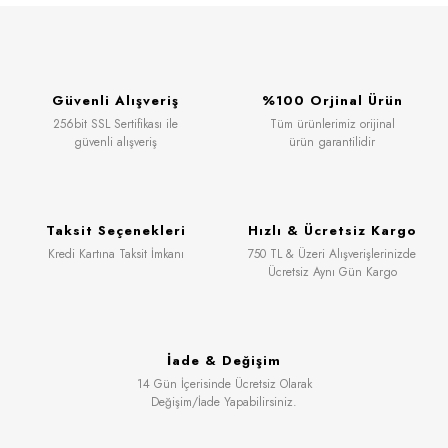
Güvenli Alışveriş
%100 Orjinal Ürün
256bit SSL Sertifikası ile
Tüm ürünlerimiz orijinal
güvenli alışveriş
ürün garantilidir
Taksit Seçenekleri
Hızlı & Ücretsiz Kargo
Kredi Kartına Taksit İmkanı
750 TL & Üzeri Alışverişlerinizde
Ücretsiz Aynı Gün Kargo
İade & Değişim
14 Gün İçerisinde Ücretsiz Olarak
Değişim/İade Yapabilirsiniz.