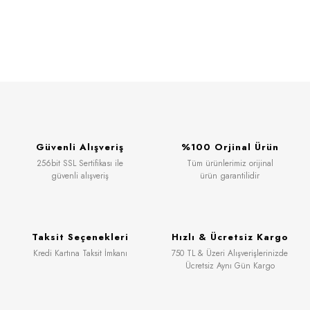
Güvenli Alışveriş
%100 Orjinal Ürün
256bit SSL Sertifikası ile
Tüm ürünlerimiz orijinal
güvenli alışveriş
ürün garantilidir
Taksit Seçenekleri
Hızlı & Ücretsiz Kargo
Kredi Kartına Taksit İmkanı
750 TL & Üzeri Alışverişlerinizde
Ücretsiz Aynı Gün Kargo