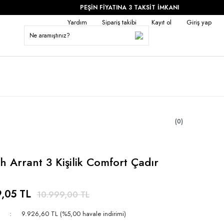
PEŞİN FİYATINA 3 TAKSİT İMKANI
Yardım
Sipariş takibi
Kayıt ol
Giriş yap
(0)
 Arrant 3 Kişilik Comfort Çadır
,05 TL
10.999,00 TL
9.926,60 TL (%5,00 havale indirimi)