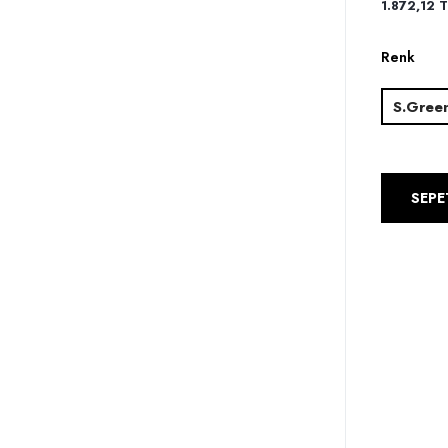
1.872,12 T
Renk
S.Gree
SEPE