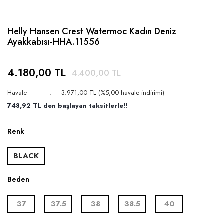
Helly Hansen Crest Watermoc Kadın Deniz
Ayakkabısı-HHA.11556
4.180,00 TL
4.400,00 TL
Havale
3.971,00 TL (%5,00 havale indirimi)
748,92 TL den başlayan taksitlerle!!
Renk
BLACK
Beden
37
37.5
38
38.5
40