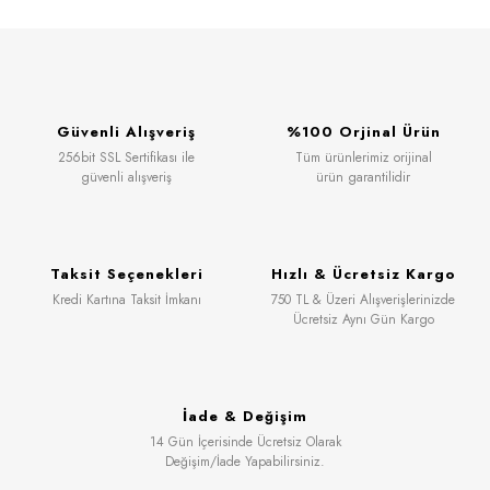
Güvenli Alışveriş
%100 Orjinal Ürün
256bit SSL Sertifikası ile
Tüm ürünlerimiz orijinal
güvenli alışveriş
ürün garantilidir
Taksit Seçenekleri
Hızlı & Ücretsiz Kargo
Kredi Kartına Taksit İmkanı
750 TL & Üzeri Alışverişlerinizde
Ücretsiz Aynı Gün Kargo
İade & Değişim
14 Gün İçerisinde Ücretsiz Olarak
Değişim/İade Yapabilirsiniz.