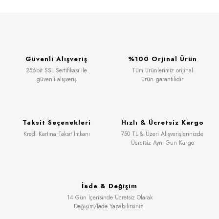
Güvenli Alışveriş
%100 Orjinal Ürün
256bit SSL Sertifikası ile
Tüm ürünlerimiz orijinal
güvenli alışveriş
ürün garantilidir
Taksit Seçenekleri
Hızlı & Ücretsiz Kargo
Kredi Kartına Taksit İmkanı
750 TL & Üzeri Alışverişlerinizde
Ücretsiz Aynı Gün Kargo
İade & Değişim
14 Gün İçerisinde Ücretsiz Olarak
Değişim/İade Yapabilirsiniz.