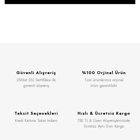
Güvenli Alışveriş
%100 Orjinal Ürün
256bit SSL Sertifikası ile
Tüm ürünlerimiz orijinal
güvenli alışveriş
ürün garantilidir
Taksit Seçenekleri
Hızlı & Ücretsiz Kargo
Kredi Kartına Taksit İmkanı
750 TL & Üzeri Alışverişlerinizde
Ücretsiz Aynı Gün Kargo