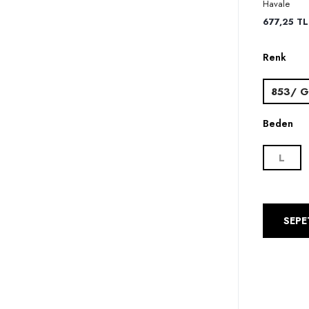
Havale
677,25 TL 
Renk
853/ G
Beden
L
SEPE