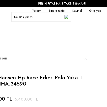
PEŞİN FİYATINA 3 TAKSİT İMKANI
Yardım
Sipariş takibi
Kayıt ol
Giriş yap
nsen
(0)
Hansen Hp Race Erkek Polo Yaka T-
-HHA.34590
00 TL
5.400,00 TL