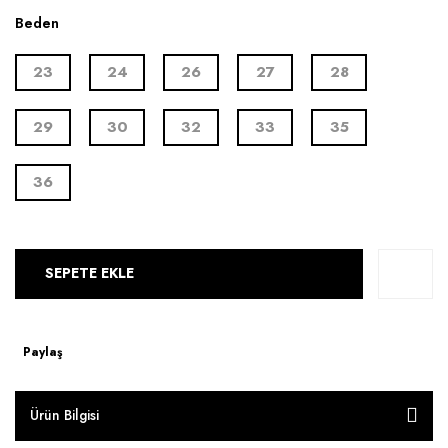
Beden
23
24
26
27
28
29
30
32
33
35
36
SEPETE EKLE
Paylaş
Ürün Bilgisi