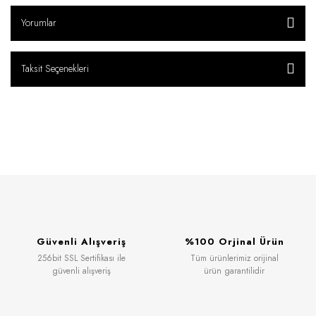
Yorumlar
Taksit Seçenekleri
Güvenli Alışveriş
%100 Orjinal Ürün
256bit SSL Sertifikası ile
Tüm ürünlerimiz orijinal
güvenli alışveriş
ürün garantilidir