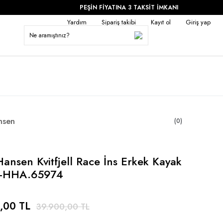
PEŞİN FİYATINA 3 TAKSİT İMKANI
Yardım
Sipariş takibi
Kayıt ol
Giriş yap
nsen
(0)
Hansen Kvitfjell Race İns Erkek Kayak
-HHA.65974
,00 TL
39.900,00 TL