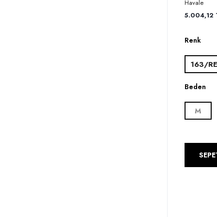
Havale
5.004,12 T
Renk
163/R
Beden
M
SEPE