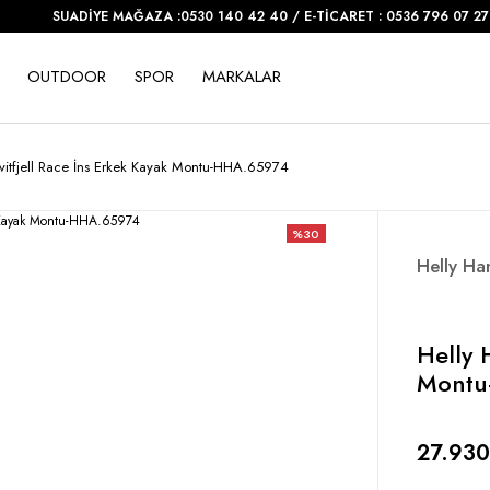
SUADİYE MAĞAZA :0530 140 42 40 / E-TİCARET : 0536 796 07 27
OUTDOOR
SPOR
MARKALAR
vitfjell Race İns Erkek Kayak Montu-HHA.65974
%30
Helly Ha
Helly 
Montu
27.930