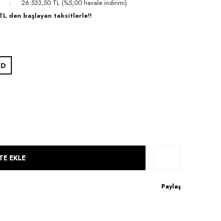
26.533,50 TL (%5,00 havale indirimi)
L den başlayan taksitlerle!!
ED
TE EKLE
Paylaş