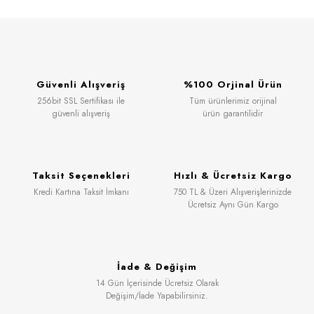
Güvenli Alışveriş
%100 Orjinal Ürün
256bit SSL Sertifikası ile
Tüm ürünlerimiz orijinal
güvenli alışveriş
ürün garantilidir
Taksit Seçenekleri
Hızlı & Ücretsiz Kargo
Kredi Kartına Taksit İmkanı
750 TL & Üzeri Alışverişlerinizde
Ücretsiz Aynı Gün Kargo
İade & Değişim
14 Gün İçerisinde Ücretsiz Olarak
Değişim/İade Yapabilirsiniz.