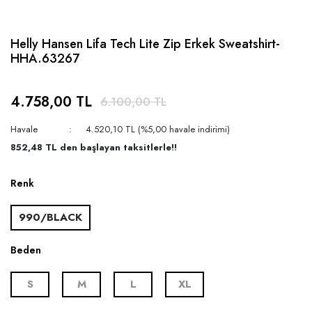
Helly Hansen Lifa Tech Lite Zip Erkek Sweatshirt-
HHA.63267
4.758,00 TL
6.100,00 TL
Havale
4.520,10 TL (%5,00 havale indirimi)
852,48 TL den başlayan taksitlerle!!
Renk
990/BLACK
Beden
S
M
L
XL