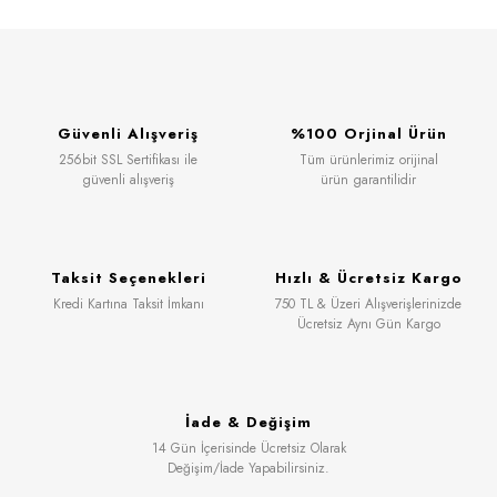
Güvenli Alışveriş
%100 Orjinal Ürün
256bit SSL Sertifikası ile
Tüm ürünlerimiz orijinal
güvenli alışveriş
ürün garantilidir
Taksit Seçenekleri
Hızlı & Ücretsiz Kargo
Kredi Kartına Taksit İmkanı
750 TL & Üzeri Alışverişlerinizde
Ücretsiz Aynı Gün Kargo
İade & Değişim
14 Gün İçerisinde Ücretsiz Olarak
Değişim/İade Yapabilirsiniz.