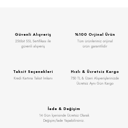
Güvenli Alışveriş
%100 Orjinal Ürün
256bit SSL Sertifikası ile
Tüm ürünlerimiz orijinal
güvenli alışveriş
ürün garantilidir
Taksit Seçenekleri
Hızlı & Ücretsiz Kargo
Kredi Kartına Taksit İmkanı
750 TL & Üzeri Alışverişlerinizde
Ücretsiz Aynı Gün Kargo
İade & Değişim
14 Gün İçerisinde Ücretsiz Olarak
Değişim/İade Yapabilirsiniz.