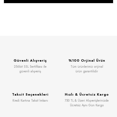
Güvenli Alışveriş
%100 Orjinal Ürün
256bit SSL Sertifikası ile
Tüm ürünlerimiz orijinal
güvenli alışveriş
ürün garantilidir
Taksit Seçenekleri
Hızlı & Ücretsiz Kargo
Kredi Kartına Taksit İmkanı
750 TL & Üzeri Alışverişlerinizde
Ücretsiz Aynı Gün Kargo