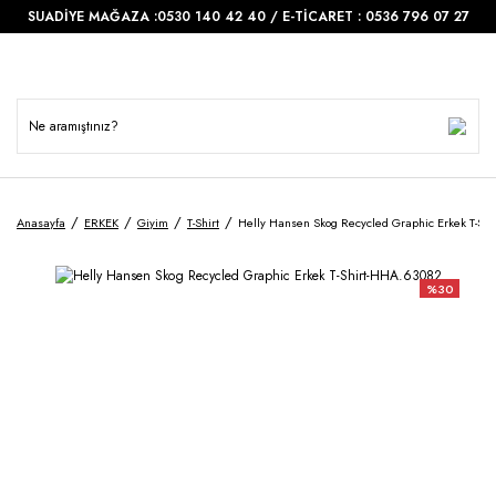
SUADİYE MAĞAZA :0530 140 42 40 / E-TİCARET : 0536 796 07 27
Anasayfa
ERKEK
Giyim
T-Shirt
Helly Hansen Skog Recycled Graphic Erkek T-Sh
%30