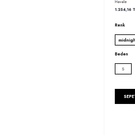
Havale
1.254,16 T
Renk
midnigh
Beden
S
SEPE