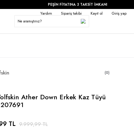
PEŞİN FİYATINA 3 TAKSİT İMKANI
Yardım
Sipariş takibi
Kayıt ol
Giriş yap
fskin
(0)
olfskin Ather Down Erkek Kaz Tüyü
-1207691
99 TL
9.999,99 TL