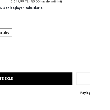
6.649,99 TL (%5,00 havale indirimi)
L den başlayan taksitlerle!!
t sky
TE EKLE
Paylaş