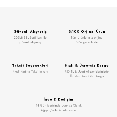
Güvenli Alışveriş
%100 Orjinal Ürün
256bit SSL Sertifikası ile
Tüm ürünlerimiz orijinal
güvenli alışveriş
ürün garantilidir
Taksit Seçenekleri
Hızlı & Ücretsiz Kargo
Kredi Kartına Taksit İmkanı
750 TL & Üzeri Alışverişlerinizde
Ücretsiz Aynı Gün Kargo
İade & Değişim
14 Gün İçerisinde Ücretsiz Olarak
Değişim/İade Yapabilirsiniz.