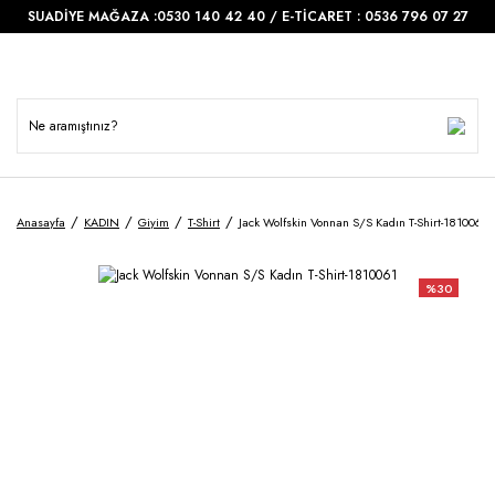
SUADİYE MAĞAZA :0530 140 42 40 / E-TİCARET : 0536 796 07 27
Anasayfa
KADIN
Giyim
T-Shirt
Jack Wolfskin Vonnan S/S Kadın T-Shirt-1810061
%30