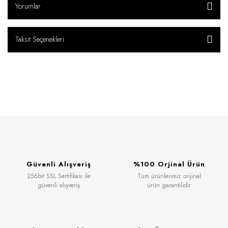
Yorumlar
Taksit Seçenekleri
Güvenli Alışveriş
%100 Orjinal Ürün
256bit SSL Sertifikası ile
Tüm ürünlerimiz orijinal
güvenli alışveriş
ürün garantilidir