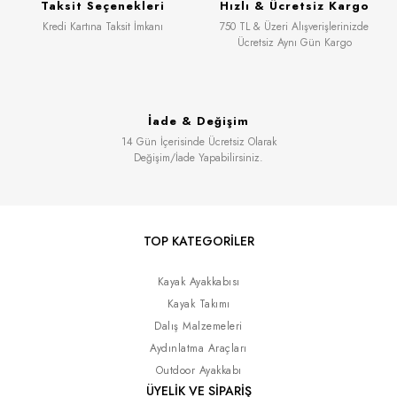
Taksit Seçenekleri
Hızlı & Ücretsiz Kargo
Kredi Kartına Taksit İmkanı
750 TL & Üzeri Alışverişlerinizde
Ücretsiz Aynı Gün Kargo
İade & Değişim
14 Gün İçerisinde Ücretsiz Olarak
Değişim/İade Yapabilirsiniz.
TOP KATEGORİLER
Kayak Ayakkabısı
Kayak Takımı
Dalış Malzemeleri
Aydınlatma Araçları
Outdoor Ayakkabı
ÜYELİK VE SİPARİŞ