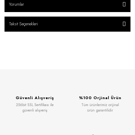
Yorumlar
Taksit Seçenekleri
Güvenli Alışveriş
%100 Orjinal Ürün
256bit SSL Sertifikası ile
Tüm ürünlerimiz orijinal
güvenli alışveriş
ürün garantilidir