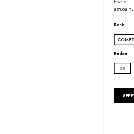
Havale
531,05 TL 
Renk
COME
Beden
38
SEPE