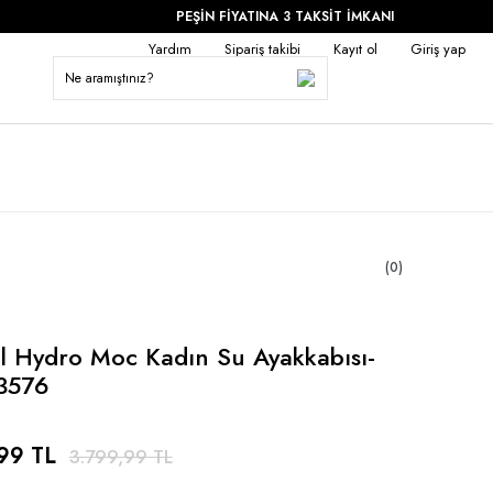
PEŞİN FİYATINA 3 TAKSİT İMKANI
Yardım
Sipariş takibi
Kayıt ol
Giriş yap
(0)
l Hydro Moc Kadın Su Ayakkabısı-
3576
99 TL
3.799,99 TL