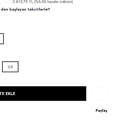
2.815,79 TL (%5,00 havale indirimi)
den başlayan taksitlerle!!
T
39
TE EKLE
Paylaş