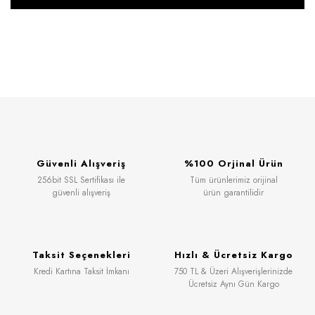
Güvenli Alışveriş
%100 Orjinal Ürün
256bit SSL Sertifikası ile
Tüm ürünlerimiz orijinal
güvenli alışveriş
ürün garantilidir
Taksit Seçenekleri
Hızlı & Ücretsiz Kargo
Kredi Kartına Taksit İmkanı
750 TL & Üzeri Alışverişlerinizde
Ücretsiz Aynı Gün Kargo