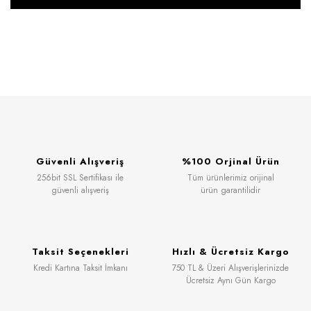
Güvenli Alışveriş
%100 Orjinal Ürün
256bit SSL Sertifikası ile
Tüm ürünlerimiz orijinal
güvenli alışveriş
ürün garantilidir
Taksit Seçenekleri
Hızlı & Ücretsiz Kargo
Kredi Kartına Taksit İmkanı
750 TL & Üzeri Alışverişlerinizde
Ücretsiz Aynı Gün Kargo