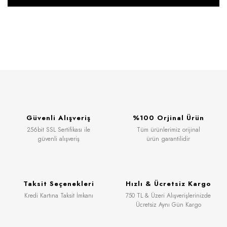
Güvenli Alışveriş
%100 Orjinal Ürün
256bit SSL Sertifikası ile
Tüm ürünlerimiz orijinal
güvenli alışveriş
ürün garantilidir
Taksit Seçenekleri
Hızlı & Ücretsiz Kargo
Kredi Kartına Taksit İmkanı
750 TL & Üzeri Alışverişlerinizde
Ücretsiz Aynı Gün Kargo