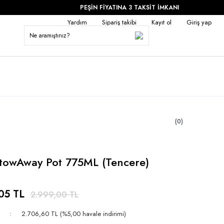
PEŞİN FİYATINA 3 TAKSİT İMKANI
Yardım
Sipariş takibi
Kayıt ol
Giriş yap
(0)
towAway Pot 775ML (Tencere)
05 TL
2.999,00 TL
2.706,60 TL (%5,00 havale indirimi)