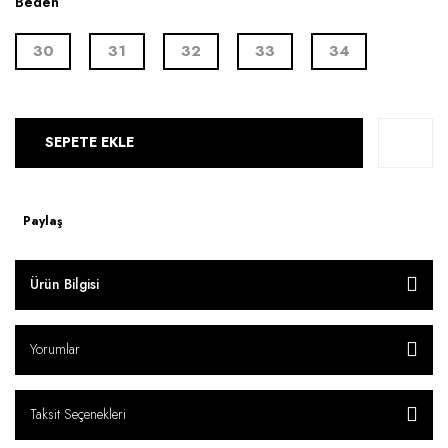
Beden
30
31
32
33
34
SEPETE EKLE
Paylaş
Ürün Bilgisi
Yorumlar
Taksit Seçenekleri