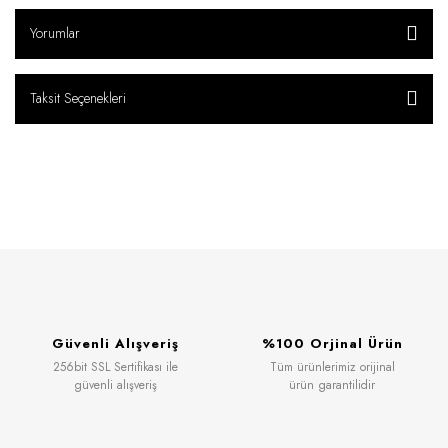
Yorumlar
Taksit Seçenekleri
Güvenli Alışveriş
%100 Orjinal Ürün
256bit SSL Sertifikası ile
Tüm ürünlerimiz orijinal
güvenli alışveriş
ürün garantilidir