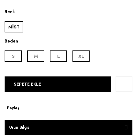
Renk
MİST
Beden
S
M
L
XL
SEPETE EKLE
Paylaş
Ürün Bilgisi