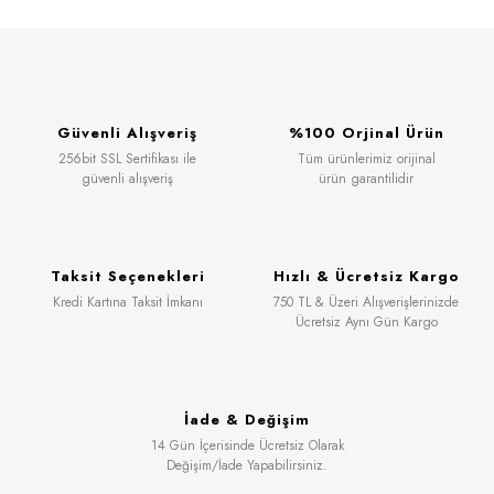
Güvenli Alışveriş
%100 Orjinal Ürün
256bit SSL Sertifikası ile
Tüm ürünlerimiz orijinal
güvenli alışveriş
ürün garantilidir
Taksit Seçenekleri
Hızlı & Ücretsiz Kargo
Kredi Kartına Taksit İmkanı
750 TL & Üzeri Alışverişlerinizde
Ücretsiz Aynı Gün Kargo
İade & Değişim
14 Gün İçerisinde Ücretsiz Olarak
Değişim/İade Yapabilirsiniz.