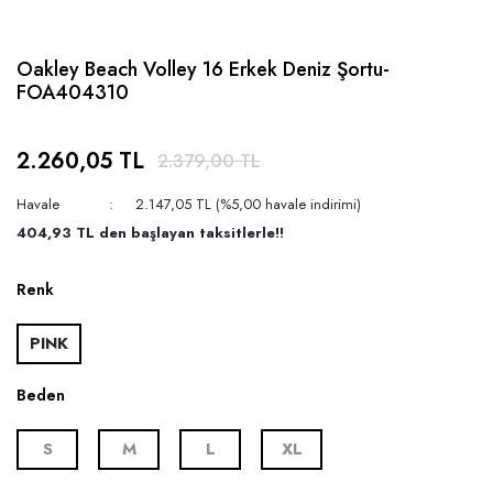
Oakley Beach Volley 16 Erkek Deniz Şortu-
FOA404310
2.260,05 TL
2.379,00 TL
Havale
2.147,05 TL (%5,00 havale indirimi)
404,93 TL den başlayan taksitlerle!!
Renk
PINK
Beden
S
M
L
XL