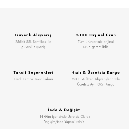
Güvenli Alışveriş
%100 Orjinal Ürün
256bit SSL Sertifikası ile
Tüm ürünlerimiz orijinal
güvenli alışveriş
ürün garantilidir
Taksit Seçenekleri
Hızlı & Ücretsiz Kargo
Kredi Kartına Taksit İmkanı
750 TL & Üzeri Alışverişlerinizde
Ücretsiz Aynı Gün Kargo
İade & Değişim
14 Gün İçerisinde Ücretsiz Olarak
Değişim/İade Yapabilirsiniz.