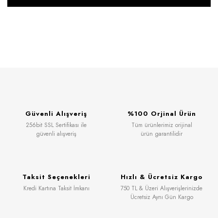
Güvenli Alışveriş
%100 Orjinal Ürün
256bit SSL Sertifikası ile
Tüm ürünlerimiz orijinal
güvenli alışveriş
ürün garantilidir
Taksit Seçenekleri
Hızlı & Ücretsiz Kargo
Kredi Kartına Taksit İmkanı
750 TL & Üzeri Alışverişlerinizde
Ücretsiz Aynı Gün Kargo