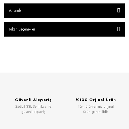
Yorumlar
Taksit Seçenekleri
Güvenli Alışveriş
%100 Orjinal Ürün
256bit SSL Sertifikası ile
Tüm ürünlerimiz orijinal
güvenli alışveriş
ürün garantilidir