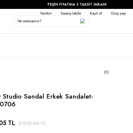
PEŞİN FİYATINA 3 TAKSİT İMKANI
Yardım
Sipariş takibi
Kayıt ol
Giriş yap
(0)
 Studio Sandal Erkek Sandalet-
0706
05 TL
5.019,00 TL