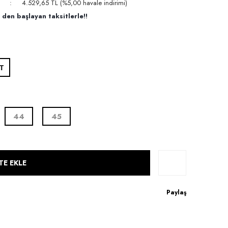
4.529,65 TL (%5,00 havale indirimi)
den başlayan taksitlerle!!
T
44
45
TE EKLE
Paylaş